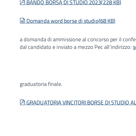
pdf
BANDO BORSA DI STUDIO 2023
(
228 KB
)
document
Domanda word borse di studio
(
68 KB
)
a domanda di ammissione al concorso per il conferi
dal candidato e inviato a mezzo Pec all’indirizzo:
s
graduatoria finale.
pdf
GRADUATORIA VINCITORI BORSE DI STUDIO AL