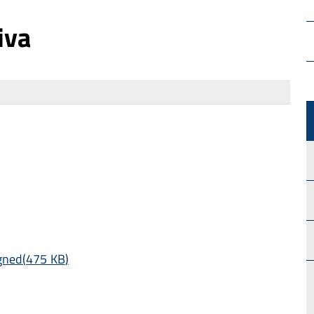
iva
gned
(
475 KB
)